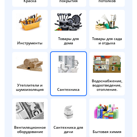
Краска
покрытия
потолков
Добавляйте товары
в корзину
Оплачивайте сегодня только
Товары для
Товары для сада
Инструменты
дома
и отдыха
25
% картой любого банка
Получайте товар
выбранный способом
Водоснабжение,
Утеплители и
водоотведение,
шумоизоляция
Сантехника
отопление.
Оставшиеся
75
% будут
списываться
с вашей карты
по
25
%
каждые 2 недели
Вентиляционное
Сантехника для
оборудование
дачи
Бытовая химия
Подробнее