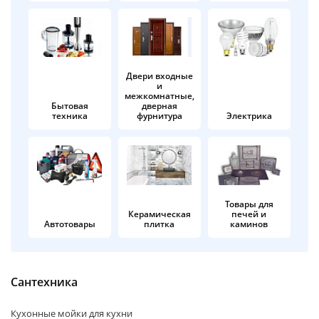
об оплате Плайтом
Двери входные
и
Остались вопросы?
25
межкомнатные,
8 800 302-02-51
Бытовая
дверная
техника
фурнитура
Электрика
plait.ru
раз в 2
недели
Товары для
Керамическая
печей и
Автотовары
плитка
каминов
Сантехника
Кухонные мойки для кухни