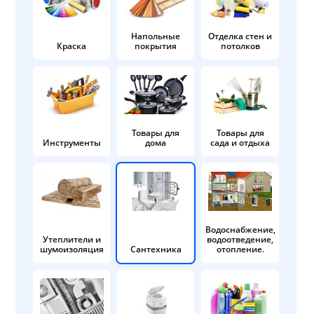
Напольные
Отделка стен и
Краска
покрытия
потолков
Товары для
Товары для
Инструменты
дома
сада и отдыха
Водоснабжение,
Утеплители и
водоотведение,
шумоизоляция
Сантехника
отопление.