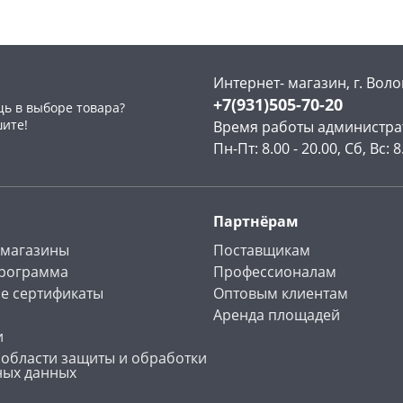
Интернет- магазин, г. Воло
+7(931)505-70-20
ь в выборе товара?
раз в 2 недели
шите!
Время работы администра
Пн-Пт: 8.00 - 20.00, Сб, Вс: 8
Партнёрам
 магазины
Поставщикам
программа
Профессионалам
е сертификаты
Оптовым клиентам
Аренда площадей
и
 области защиты и обработки
ных данных