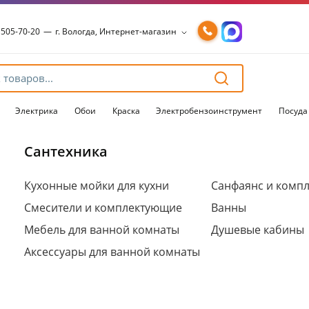
 505-70-20
—
г. Вологда, Интернет-магазин
 505-70-20
—
г. Вологда, Интернет-магазин
54-15-99
—
г. Вологда, Чернышевского, 147А
54-15-98
—
г. Вологда, Конева, 36
54-15-96
—
г. Вологда, Пошехонское ш., 18
Электрика
Обои
Краска
Электробензоинструмент
Посуда
Сантехника
Для клиентов всех банков
Кухонные мойки для кухни
Санфаянс и комп
Смесители и комплектующие
Ванны
Разбейте
оплату
Мебель для ванной комнаты
Душевые кабины
на части
без переплат
Аксессуары для ванной комнаты
График платежей