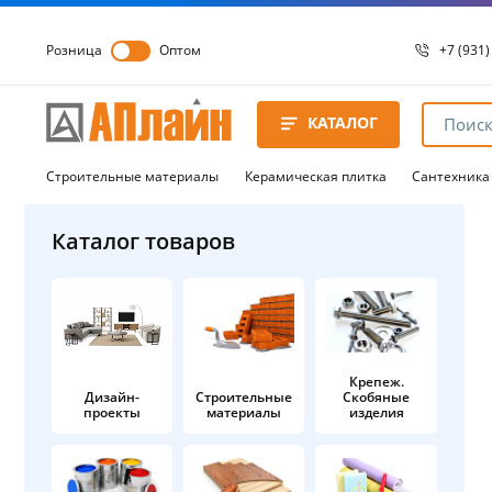
Розница
Оптом
+7 (931)
+7 (931)
8 8172 
КАТАЛОГ
8 8172 
8 8172 
Строительные материалы
Керамическая плитка
Сантехника
Каталог товаров
Крепеж.
Дизайн-
Строительные
Скобяные
проекты
материалы
изделия