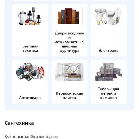
об оплате Плайтом
Двери входные
и
Остались вопросы?
25
межкомнатные,
8 800 302-02-51
Бытовая
дверная
техника
фурнитура
Электрика
plait.ru
раз в 2
недели
Товары для
Керамическая
печей и
Автотовары
плитка
каминов
Сантехника
Кухонные мойки для кухни