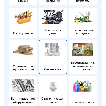
Краска
покрытия
потолков
Добавляйте товары
в корзину
Оплачивайте сегодня только
Товары для
Товары для сада
Инструменты
дома
и отдыха
25
% картой любого банка
Получайте товар
выбранный способом
Водоснабжение,
Утеплители и
водоотведение,
шумоизоляция
Сантехника
отопление.
Оставшиеся
75
% будут
списываться
с вашей карты
по
25
%
каждые 2 недели
Вентиляционное
Сантехника для
оборудование
дачи
Бытовая химия
Подробнее