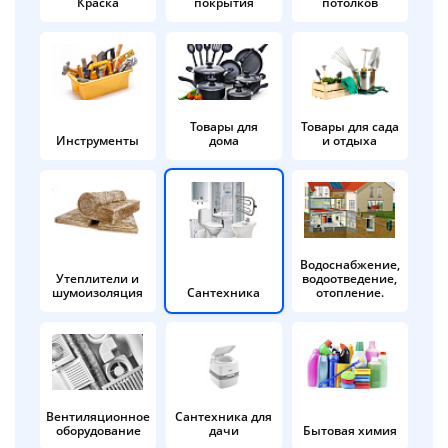
Краска
покрытия
потолков
Добавляйте товары
в корзину
Оплачивайте сегодня только
Товары для
Товары для сада
Инструменты
дома
и отдыха
25
% картой любого банка
Получайте товар
выбранный способом
Водоснабжение,
Утеплители и
водоотведение,
шумоизоляция
Сантехника
отопление.
Оставшиеся
75
% будут
списываться
с вашей карты
по
25
%
каждые 2 недели
Вентиляционное
Сантехника для
оборудование
дачи
Бытовая химия
Подробнее