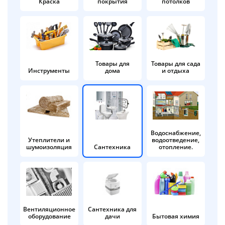
Краска
покрытия
потолков
Добавляйте товары
в корзину
Оплачивайте сегодня только
Товары для
Товары для сада
Инструменты
дома
и отдыха
25
% картой любого банка
Получайте товар
выбранный способом
Водоснабжение,
Утеплители и
водоотведение,
шумоизоляция
Сантехника
отопление.
Оставшиеся
75
% будут
списываться
с вашей карты
по
25
%
каждые 2 недели
Вентиляционное
Сантехника для
оборудование
дачи
Бытовая химия
Подробнее