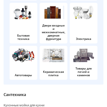
об оплате Плайтом
Двери входные
и
Остались вопросы?
25
межкомнатные,
8 800 302-02-51
Бытовая
дверная
техника
фурнитура
Электрика
plait.ru
раз в 2
недели
Товары для
Керамическая
печей и
Автотовары
плитка
каминов
Сантехника
Кухонные мойки для кухни