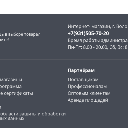
Интернет- магазин, г. Воло
+7(931)505-70-20
ь в выборе товара?
раз в 2 недели
шите!
Время работы администра
Пн-Пт: 8.00 - 20.00, Сб, Вс: 8
Партнёрам
 магазины
Поставщикам
программа
Профессионалам
е сертификаты
Оптовым клиентам
Аренда площадей
и
 области защиты и обработки
ных данных