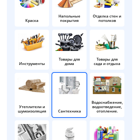
Напольные
Отделка стен и
Краска
покрытия
потолков
Товары для
Товары для
Инструменты
дома
сада и отдыха
Водоснабжение,
Утеплители и
водоотведение,
шумоизоляция
Сантехника
отопление.