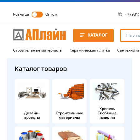
Розница
Оптом
+7 (931)
+7 (931)
8 8172 
КАТАЛОГ
8 8172 
8 8172 
Строительные материалы
Керамическая плитка
Сантехника
Каталог товаров
Крепеж.
Дизайн-
Строительные
Скобяные
проекты
материалы
изделия