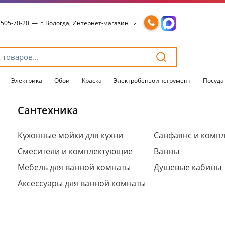
 505-70-20
—
г. Вологда, Интернет-магазин
 505-70-20
—
г. Вологда, Интернет-магазин
54-15-99
—
г. Вологда, Чернышевского, 147А
54-15-98
—
г. Вологда, Конева, 36
54-15-96
—
г. Вологда, Пошехонское ш., 18
Электрика
Обои
Краска
Электробензоинструмент
Посуда
Сантехника
Для клиентов всех банков
Кухонные мойки для кухни
Санфаянс и комп
Смесители и комплектующие
Ванны
Разбейте
оплату
Мебель для ванной комнаты
Душевые кабины
на части
без переплат
Аксессуары для ванной комнаты
График платежей