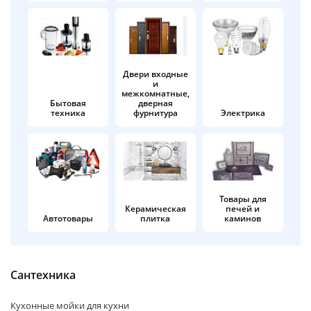
об оплате Плайтом
Двери входные
и
Остались вопросы?
25
межкомнатные,
8 800 302-02-51
Бытовая
дверная
техника
фурнитура
Электрика
plait.ru
раз в 2
недели
Товары для
Керамическая
печей и
Автотовары
плитка
каминов
Сантехника
Кухонные мойки для кухни