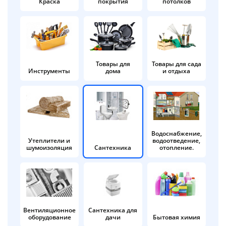
Краска
покрытия
потолков
Добавляйте товары
в корзину
Оплачивайте сегодня только
Товары для
Товары для сада
Инструменты
дома
и отдыха
25
% картой любого банка
Получайте товар
выбранный способом
Водоснабжение,
Утеплители и
водоотведение,
шумоизоляция
Сантехника
отопление.
Оставшиеся
75
% будут
списываться
с вашей карты
по
25
%
каждые 2 недели
Вентиляционное
Сантехника для
оборудование
дачи
Бытовая химия
Подробнее