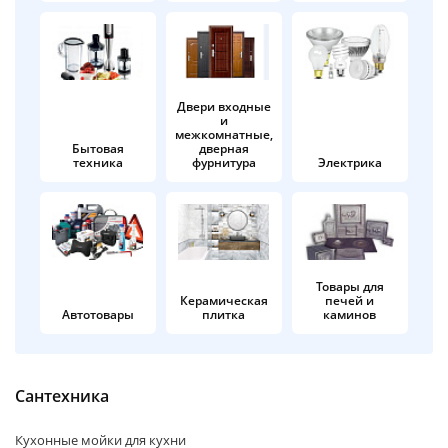
об оплате Плайтом
Двери входные
и
Остались вопросы?
25
межкомнатные,
8 800 302-02-51
Бытовая
дверная
техника
фурнитура
Электрика
plait.ru
раз в 2
недели
Товары для
Керамическая
печей и
Автотовары
плитка
каминов
Сантехника
Кухонные мойки для кухни