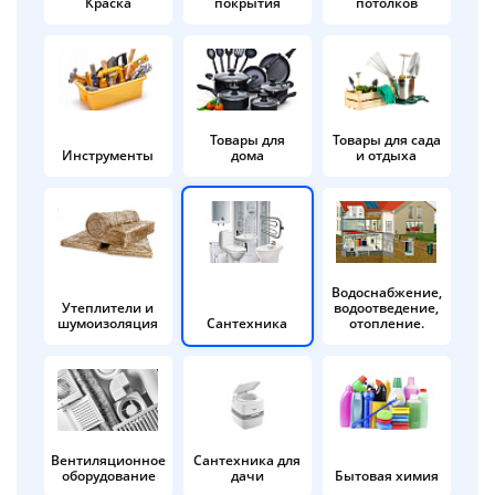
Краска
покрытия
потолков
Добавляйте товары
в корзину
Оплачивайте сегодня только
Товары для
Товары для сада
Инструменты
дома
и отдыха
25
% картой любого банка
Получайте товар
выбранный способом
Водоснабжение,
Утеплители и
водоотведение,
шумоизоляция
Сантехника
отопление.
Оставшиеся
75
% будут
списываться
с вашей карты
по
25
%
каждые 2 недели
Вентиляционное
Сантехника для
оборудование
дачи
Бытовая химия
Подробнее