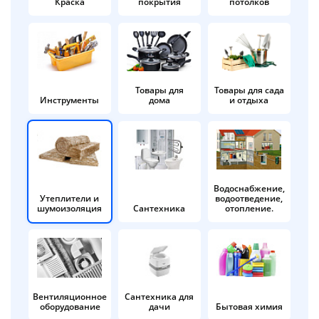
Краска
покрытия
потолков
Добавляйте товары
в корзину
Оплачивайте сегодня только
Товары для
Товары для сада
Инструменты
дома
и отдыха
25
% картой любого банка
Получайте товар
выбранный способом
Водоснабжение,
Утеплители и
водоотведение,
шумоизоляция
Сантехника
отопление.
Оставшиеся
75
% будут
списываться
с вашей карты
по
25
%
каждые 2 недели
Вентиляционное
Сантехника для
оборудование
дачи
Бытовая химия
Подробнее