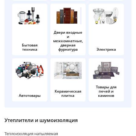
об оплате Плайтом
Двери входные
и
Остались вопросы?
25
межкомнатные,
8 800 302-02-51
Бытовая
дверная
техника
фурнитура
Электрика
plait.ru
раз в 2
недели
Товары для
Керамическая
печей и
Автотовары
плитка
каминов
Утеплители и шумоизоляция
Теплоизоляция напыляемая