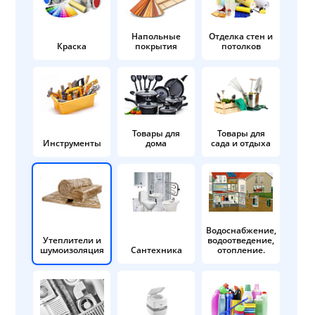
Напольные
Отделка стен и
Краска
покрытия
потолков
Товары для
Товары для
Инструменты
дома
сада и отдыха
Водоснабжение,
Утеплители и
водоотведение,
шумоизоляция
Сантехника
отопление.