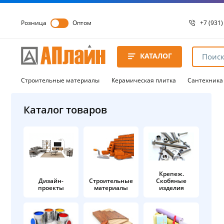
Розница
Оптом
+7 (931)
+7 (931)
8 8172 
КАТАЛОГ
8 8172 
8 8172 
Строительные материалы
Керамическая плитка
Сантехника
Каталог товаров
Крепеж.
Дизайн-
Строительные
Скобяные
проекты
материалы
изделия