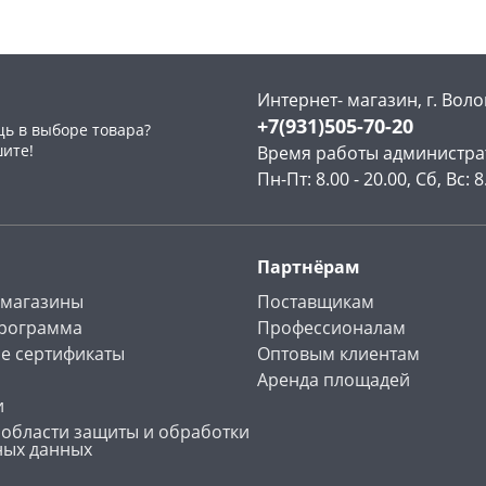
Интернет- магазин, г. Воло
+7(931)505-70-20
ь в выборе товара?
раз в 2 недели
шите!
Время работы администра
Пн-Пт: 8.00 - 20.00, Сб, Вс: 8
Партнёрам
 магазины
Поставщикам
программа
Профессионалам
е сертификаты
Оптовым клиентам
Аренда площадей
и
 области защиты и обработки
ных данных