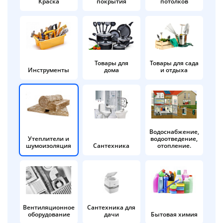
Краска
покрытия
потолков
Добавляйте товары
в корзину
Оплачивайте сегодня только
Товары для
Товары для сада
Инструменты
дома
и отдыха
25
% картой любого банка
Получайте товар
выбранный способом
Водоснабжение,
Утеплители и
водоотведение,
шумоизоляция
Сантехника
отопление.
Оставшиеся
75
% будут
списываться
с вашей карты
по
25
%
каждые 2 недели
Вентиляционное
Сантехника для
оборудование
дачи
Бытовая химия
Подробнее