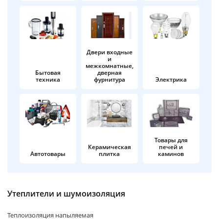
об оплате Плайтом
Двери входные
и
Остались вопросы?
25
межкомнатные,
8 800 302-02-51
Бытовая
дверная
техника
фурнитура
Электрика
plait.ru
раз в 2
недели
Товары для
Керамическая
печей и
Автотовары
плитка
каминов
Утеплители и шумоизоляция
Теплоизоляция напыляемая