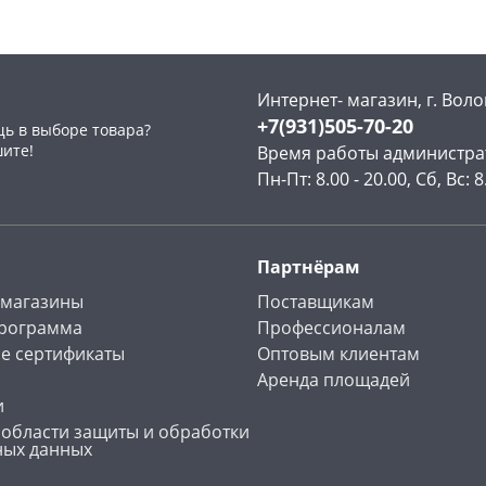
Интернет- магазин, г. Воло
+7(931)505-70-20
ь в выборе товара?
раз в 2 недели
шите!
Время работы администра
Пн-Пт: 8.00 - 20.00, Сб, Вс: 8
Партнёрам
 магазины
Поставщикам
программа
Профессионалам
е сертификаты
Оптовым клиентам
Аренда площадей
и
 области защиты и обработки
ных данных