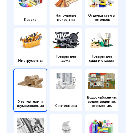
Напольные
Отделка стен и
Краска
покрытия
потолков
Товары для
Товары для
Инструменты
дома
сада и отдыха
Водоснабжение,
Утеплители и
водоотведение,
шумоизоляция
Сантехника
отопление.