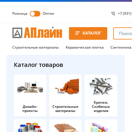
Розница
Оптом
+7 (931)
+7 (931)
8 8172 
КАТАЛОГ
8 8172 
8 8172 
Строительные материалы
Керамическая плитка
Сантехника
Каталог товаров
Крепеж.
Дизайн-
Строительные
Скобяные
проекты
материалы
изделия