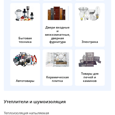
об оплате Плайтом
Двери входные
и
Остались вопросы?
25
межкомнатные,
8 800 302-02-51
Бытовая
дверная
техника
фурнитура
Электрика
plait.ru
раз в 2
недели
Товары для
Керамическая
печей и
Автотовары
плитка
каминов
Утеплители и шумоизоляция
Теплоизоляция напыляемая