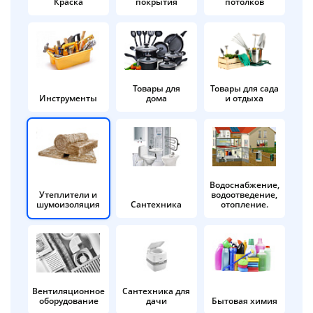
Краска
покрытия
потолков
Добавляйте товары
в корзину
Оплачивайте сегодня только
Товары для
Товары для сада
Инструменты
дома
и отдыха
25
% картой любого банка
Получайте товар
выбранный способом
Водоснабжение,
Утеплители и
водоотведение,
шумоизоляция
Сантехника
отопление.
Оставшиеся
75
% будут
списываться
с вашей карты
по
25
%
каждые 2 недели
Вентиляционное
Сантехника для
оборудование
дачи
Бытовая химия
Подробнее