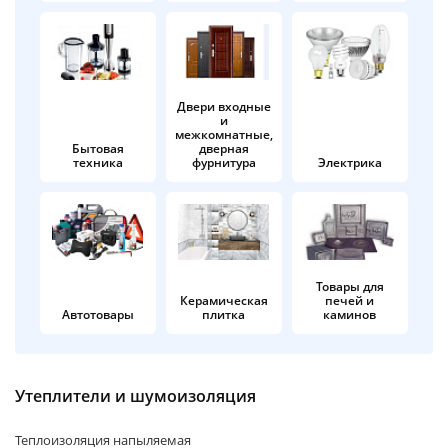
об оплате Плайтом
Двери входные
и
Остались вопросы?
25
межкомнатные,
8 800 302-02-51
Бытовая
дверная
техника
фурнитура
Электрика
plait.ru
раз в 2
недели
Товары для
Керамическая
печей и
Автотовары
плитка
каминов
Утеплители и шумоизоляция
Теплоизоляция напыляемая