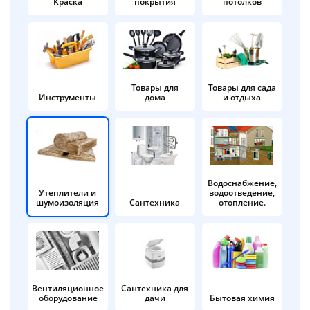
Краска
покрытия
потолков
Добавляйте товары
в корзину
Оплачивайте сегодня только
Товары для
Товары для сада
Инструменты
дома
и отдыха
25
% картой любого банка
Получайте товар
выбранный способом
Водоснабжение,
Утеплители и
водоотведение,
шумоизоляция
Сантехника
отопление.
Оставшиеся
75
% будут
списываться
с вашей карты
по
25
%
каждые 2 недели
Вентиляционное
Сантехника для
оборудование
дачи
Бытовая химия
Подробнее