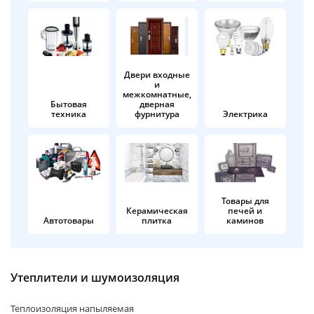
об оплате Плайтом
Двери входные
и
Остались вопросы?
25
межкомнатные,
8 800 302-02-51
Бытовая
дверная
техника
фурнитура
Электрика
plait.ru
раз в 2
недели
Товары для
Керамическая
печей и
Автотовары
плитка
каминов
Утеплители и шумоизоляция
Теплоизоляция напыляемая