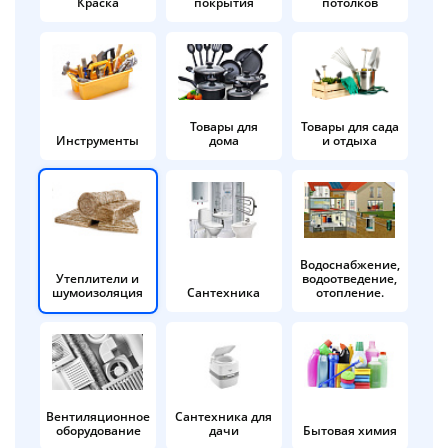
Краска
покрытия
потолков
Добавляйте товары
в корзину
Оплачивайте сегодня только
Товары для
Товары для сада
Инструменты
дома
и отдыха
25
% картой любого банка
Получайте товар
выбранный способом
Водоснабжение,
Утеплители и
водоотведение,
шумоизоляция
Сантехника
отопление.
Оставшиеся
75
% будут
списываться
с вашей карты
по
25
%
каждые 2 недели
Вентиляционное
Сантехника для
оборудование
дачи
Бытовая химия
Подробнее