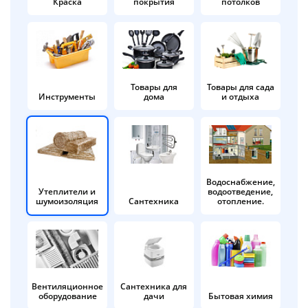
Краска
покрытия
потолков
Добавляйте товары
в корзину
Оплачивайте сегодня только
Товары для
Товары для сада
Инструменты
дома
и отдыха
25
% картой любого банка
Получайте товар
выбранный способом
Водоснабжение,
Утеплители и
водоотведение,
шумоизоляция
Сантехника
отопление.
Оставшиеся
75
% будут
списываться
с вашей карты
по
25
%
каждые 2 недели
Вентиляционное
Сантехника для
оборудование
дачи
Бытовая химия
Подробнее