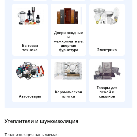
об оплате Плайтом
Двери входные
и
Остались вопросы?
25
межкомнатные,
8 800 302-02-51
Бытовая
дверная
техника
фурнитура
Электрика
plait.ru
раз в 2
недели
Товары для
Керамическая
печей и
Автотовары
плитка
каминов
Утеплители и шумоизоляция
Теплоизоляция напыляемая