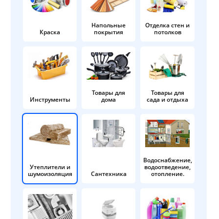
Напольные
Отделка стен и
Краска
покрытия
потолков
Товары для
Товары для
Инструменты
дома
сада и отдыха
Водоснабжение,
Утеплители и
водоотведение,
шумоизоляция
Сантехника
отопление.