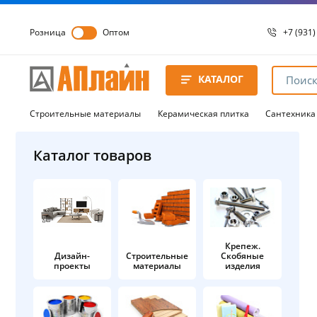
Розница
Оптом
+7 (931)
+7 (931)
8 8172 
КАТАЛОГ
8 8172 
8 8172 
Строительные материалы
Керамическая плитка
Сантехника
Каталог товаров
Крепеж.
Дизайн-
Строительные
Скобяные
проекты
материалы
изделия