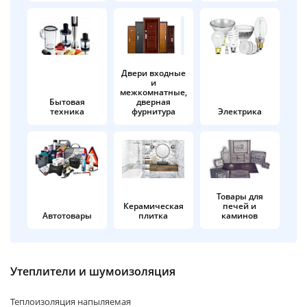
об оплате Плайтом
Двери входные
и
Остались вопросы?
25
межкомнатные,
8 800 302-02-51
Бытовая
дверная
техника
фурнитура
Электрика
plait.ru
раз в 2
недели
Товары для
Керамическая
печей и
Автотовары
плитка
каминов
Утеплители и шумоизоляция
Теплоизоляция напыляемая