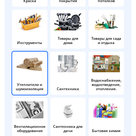
Краска
покрытия
потолков
Добавляйте товары
в корзину
Оплачивайте сегодня только
Товары для
Товары для сада
Инструменты
дома
и отдыха
25
% картой любого банка
Получайте товар
выбранный способом
Водоснабжение,
Утеплители и
водоотведение,
шумоизоляция
Сантехника
отопление.
Оставшиеся
75
% будут
списываться
с вашей карты
по
25
%
каждые 2 недели
Вентиляционное
Сантехника для
оборудование
дачи
Бытовая химия
Подробнее