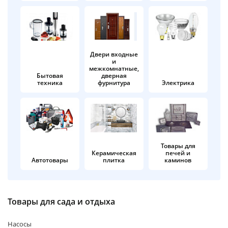
об оплате Плайтом
Двери входные
и
Остались вопросы?
25
межкомнатные,
8 800 302-02-51
Бытовая
дверная
техника
фурнитура
Электрика
plait.ru
раз в 2
недели
Товары для
Керамическая
печей и
Автотовары
плитка
каминов
Товары для сада и отдыха
Насосы