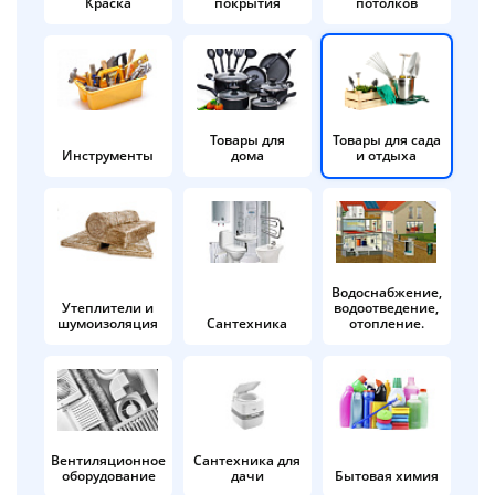
Краска
покрытия
потолков
Добавляйте товары
в корзину
Оплачивайте сегодня только
Товары для
Товары для сада
Инструменты
дома
и отдыха
25
% картой любого банка
Получайте товар
выбранный способом
Водоснабжение,
Утеплители и
водоотведение,
шумоизоляция
Сантехника
отопление.
Оставшиеся
75
% будут
списываться
с вашей карты
по
25
%
каждые 2 недели
Вентиляционное
Сантехника для
оборудование
дачи
Бытовая химия
Подробнее