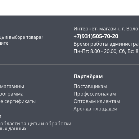
Интернет- магазин, г. Воло
+7(931)505-70-20
ь в выборе товара?
раз в 2 недели
шите!
Время работы администра
Пн-Пт: 8.00 - 20.00, Сб, Вс: 8
Партнёрам
 магазины
Поставщикам
программа
Профессионалам
е сертификаты
Оптовым клиентам
Аренда площадей
и
 области защиты и обработки
ных данных