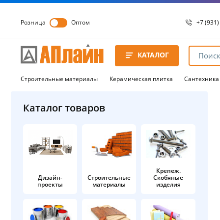
Розница
Оптом
+7 (931)
+7 (931)
8 8172 
КАТАЛОГ
8 8172 
8 8172 
Строительные материалы
Керамическая плитка
Сантехника
Каталог товаров
Крепеж.
Дизайн-
Строительные
Скобяные
проекты
материалы
изделия