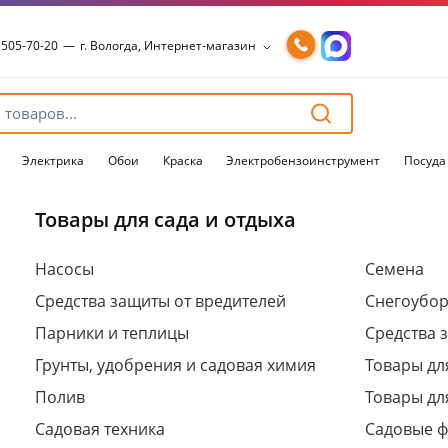
 505-70-20
—
г. Вологда, Интернет-магазин
 505-70-20
—
г. Вологда, Интернет-магазин
54-15-99
—
г. Вологда, Чернышевского, 147А
54-15-98
—
г. Вологда, Конева, 36
54-15-96
—
г. Вологда, Пошехонское ш., 18
Электрика
Обои
Краска
Электробензоинструмент
Посуда
Товары для сада и отдыха
Для клиентов всех банков
Насосы
Семена
Средства защиты от вредителей
Снегоубо
Разбейте
оплату
Парники и теплицы
Средства 
на части
без переплат
Грунты, удобрения и садовая химия
Товары дл
Полив
Товары дл
Садовая техника
Садовые 
График платежей