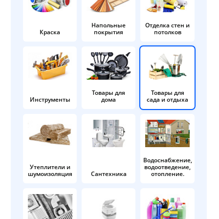
Напольные
Отделка стен и
Краска
покрытия
потолков
Товары для
Товары для
Инструменты
дома
сада и отдыха
Водоснабжение,
Утеплители и
водоотведение,
шумоизоляция
Сантехника
отопление.