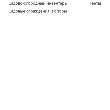
Садово-огородный инвентарь
Тенты
Садовые ограждения и опоры
Сегодня
25
%
Добавляйте товары
в корзину
Оплачивайте сегодня только
25
% картой любого банка
Получайте товар
выбранный способом
Оставшиеся
75
% будут
списываться