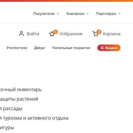
Покупателю
Компания
Партнёрам
0
0
Войти
Избранное
Корзина
Утеплители
Двери
Напольные покрытия
Акции
Закрыть
рочный инвентарь
защиты растений
я рассады
я туризма и активного отдыха
фигуры