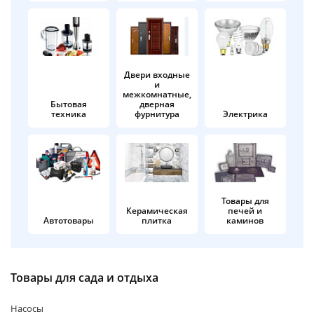
об оплате Плайтом
Двери входные
и
Остались вопросы?
25
межкомнатные,
8 800 302-02-51
Бытовая
дверная
техника
фурнитура
Электрика
plait.ru
раз в 2
недели
Товары для
Керамическая
печей и
Автотовары
плитка
каминов
Товары для сада и отдыха
Насосы