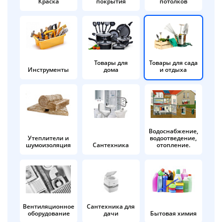
Краска
покрытия
потолков
Добавляйте товары
в корзину
Оплачивайте сегодня только
Товары для
Товары для сада
Инструменты
дома
и отдыха
25
% картой любого банка
Получайте товар
выбранный способом
Водоснабжение,
Утеплители и
водоотведение,
шумоизоляция
Сантехника
отопление.
Оставшиеся
75
% будут
списываться
с вашей карты
по
25
%
каждые 2 недели
Вентиляционное
Сантехника для
оборудование
дачи
Бытовая химия
Подробнее