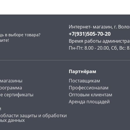
Интернет- магазин, г. Воло
+7(931)505-70-20
ь в выборе товара?
раз в 2 недели
шите!
Время работы администра
Пн-Пт: 8.00 - 20.00, Сб, Вс: 8
Партнёрам
 магазины
Поставщикам
программа
Профессионалам
е сертификаты
Оптовым клиентам
Аренда площадей
и
 области защиты и обработки
ных данных