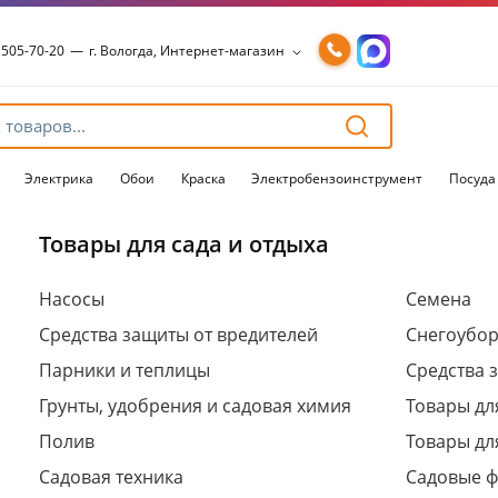
 505-70-20
—
г. Вологда, Интернет-магазин
 505-70-20
—
г. Вологда, Интернет-магазин
54-15-99
—
г. Вологда, Чернышевского, 147А
54-15-98
—
г. Вологда, Конева, 36
54-15-96
—
г. Вологда, Пошехонское ш., 18
Электрика
Обои
Краска
Электробензоинструмент
Посуда
Товары для сада и отдыха
Для клиентов всех банков
Насосы
Семена
Средства защиты от вредителей
Снегоубо
Разбейте
оплату
Парники и теплицы
Средства 
на части
без переплат
Грунты, удобрения и садовая химия
Товары дл
Полив
Товары дл
Садовая техника
Садовые 
График платежей