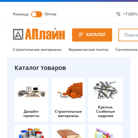
Розница
Оптом
+7 (931)
+7 (931)
8 8172 
КАТАЛОГ
8 8172 
8 8172 
Строительные материалы
Керамическая плитка
Сантехника
Каталог товаров
Крепеж.
Дизайн-
Строительные
Скобяные
проекты
материалы
изделия