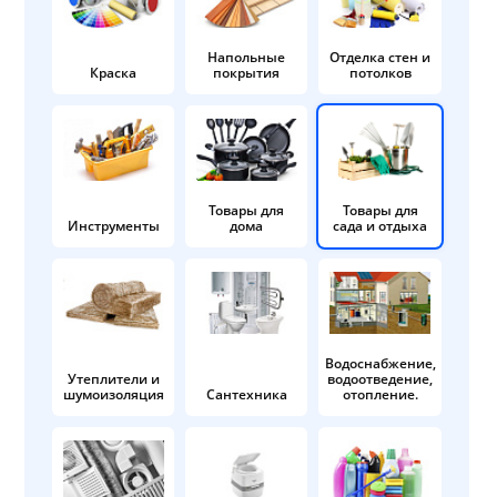
Напольные
Отделка стен и
Краска
покрытия
потолков
Товары для
Товары для
Инструменты
дома
сада и отдыха
Водоснабжение,
Утеплители и
водоотведение,
шумоизоляция
Сантехника
отопление.