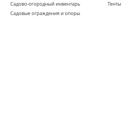
Садово-огородный инвентарь
Тенты
Садовые ограждения и опоры
Сегодня
25
%
Добавляйте товары
в корзину
Оплачивайте сегодня только
25
% картой любого банка
Получайте товар
выбранный способом
Оставшиеся
75
% будут
списываться