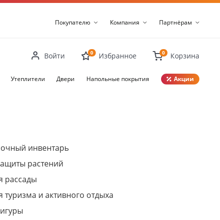
Покупателю
Компания
Партнёрам
0
0
Войти
Избранное
Корзина
Утеплители
Двери
Напольные покрытия
Акции
Закрыть
рочный инвентарь
защиты растений
я рассады
я туризма и активного отдыха
фигуры