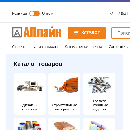
Розница
Оптом
+7 (931)
+7 (931)
8 8172 
КАТАЛОГ
8 8172 
8 8172 
Строительные материалы
Керамическая плитка
Сантехника
Каталог товаров
Крепеж.
Дизайн-
Строительные
Скобяные
проекты
материалы
изделия