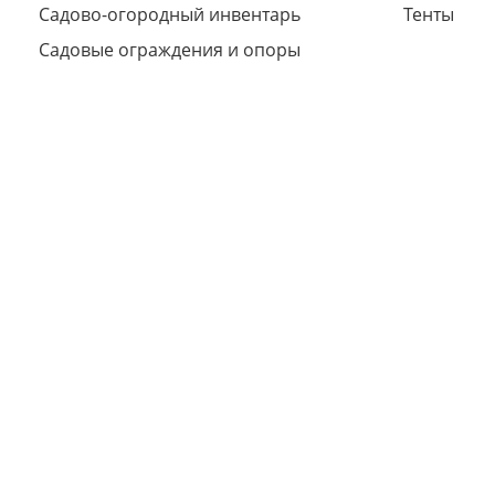
Садово-огородный инвентарь
Тенты
Садовые ограждения и опоры
Сегодня
25
%
Добавляйте товары
в корзину
Оплачивайте сегодня только
25
% картой любого банка
Получайте товар
выбранный способом
Оставшиеся
75
% будут
списываться