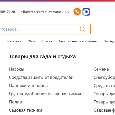
 505-70-20
—
г. Вологда, Интернет-магазин
 505-70-20
—
г. Вологда, Интернет-магазин
54-15-99
—
г. Вологда, Чернышевского, 147А
54-15-98
—
г. Вологда, Конева, 36
54-15-96
—
г. Вологда, Пошехонское ш., 18
Электрика
Обои
Краска
Электробензоинструмент
Посуда
Товары для сада и отдыха
Для клиентов всех банков
Насосы
Семена
Средства защиты от вредителей
Снегоубо
Разбейте
оплату
Парники и теплицы
Средства 
на части
без переплат
Грунты, удобрения и садовая химия
Товары дл
Полив
Товары дл
Садовая техника
Садовые 
График платежей