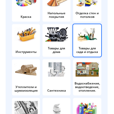
Напольные
Отделка стен и
Краска
покрытия
потолков
Товары для
Товары для
Инструменты
дома
сада и отдыха
Водоснабжение,
Утеплители и
водоотведение,
шумоизоляция
Сантехника
отопление.