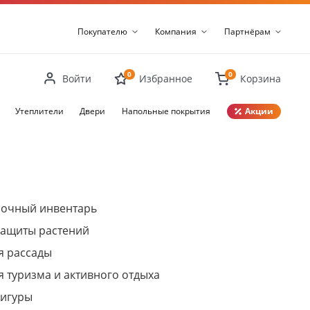
Покупателю
Компания
Партнёрам
0
0
Войти
Избранное
Корзина
Утеплители
Двери
Напольные покрытия
Акции
Закрыть
рочный инвентарь
защиты растений
я рассады
я туризма и активного отдыха
фигуры