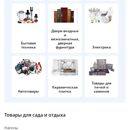
об оплате Плайтом
Двери входные
и
Остались вопросы?
25
межкомнатные,
8 800 302-02-51
Бытовая
дверная
техника
фурнитура
Электрика
plait.ru
раз в 2
недели
Товары для
Керамическая
печей и
Автотовары
плитка
каминов
Товары для сада и отдыха
Насосы