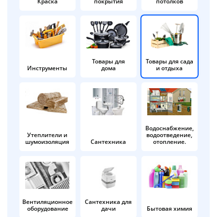
Краска
покрытия
потолков
Добавляйте товары
в корзину
Оплачивайте сегодня только
Товары для
Товары для сада
Инструменты
дома
и отдыха
25
% картой любого банка
Получайте товар
выбранный способом
Водоснабжение,
Утеплители и
водоотведение,
шумоизоляция
Сантехника
отопление.
Оставшиеся
75
% будут
списываться
с вашей карты
по
25
%
каждые 2 недели
Вентиляционное
Сантехника для
оборудование
дачи
Бытовая химия
Подробнее