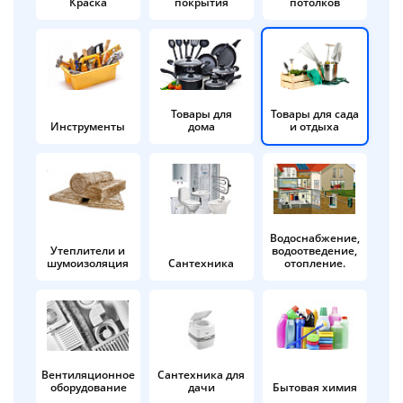
Краска
покрытия
потолков
Добавляйте товары
в корзину
Оплачивайте сегодня только
Товары для
Товары для сада
Инструменты
дома
и отдыха
25
% картой любого банка
Получайте товар
выбранный способом
Водоснабжение,
Утеплители и
водоотведение,
шумоизоляция
Сантехника
отопление.
Оставшиеся
75
% будут
списываться
с вашей карты
по
25
%
каждые 2 недели
Вентиляционное
Сантехника для
оборудование
дачи
Бытовая химия
Подробнее