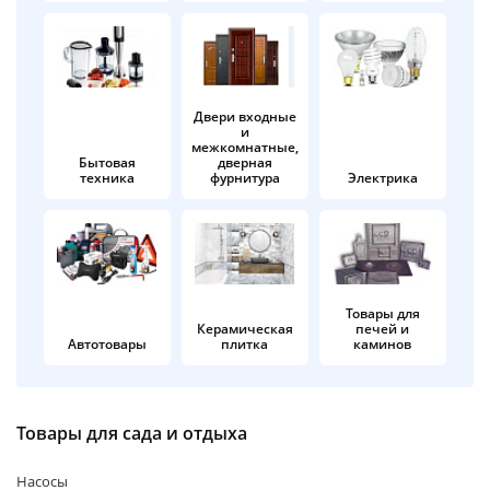
об оплате Плайтом
Двери входные
и
Остались вопросы?
25
межкомнатные,
8 800 302-02-51
Бытовая
дверная
техника
фурнитура
Электрика
plait.ru
раз в 2
недели
Товары для
Керамическая
печей и
Автотовары
плитка
каминов
Товары для сада и отдыха
Насосы