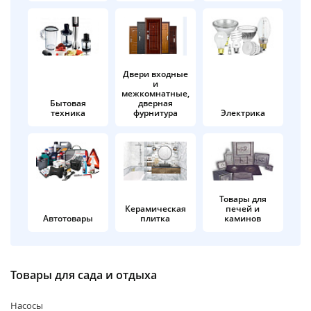
об оплате Плайтом
Двери входные
и
Остались вопросы?
25
межкомнатные,
8 800 302-02-51
Бытовая
дверная
техника
фурнитура
Электрика
plait.ru
раз в 2
недели
Товары для
Керамическая
печей и
Автотовары
плитка
каминов
Товары для сада и отдыха
Насосы