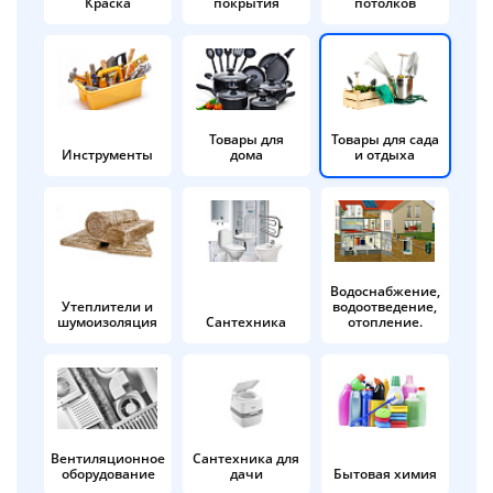
Краска
покрытия
потолков
Добавляйте товары
в корзину
Оплачивайте сегодня только
Товары для
Товары для сада
Инструменты
дома
и отдыха
25
% картой любого банка
Получайте товар
выбранный способом
Водоснабжение,
Утеплители и
водоотведение,
шумоизоляция
Сантехника
отопление.
Оставшиеся
75
% будут
списываться
с вашей карты
по
25
%
каждые 2 недели
Вентиляционное
Сантехника для
оборудование
дачи
Бытовая химия
Подробнее