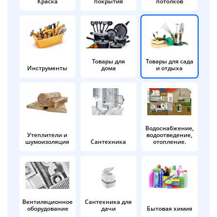
Краска
покрытия
потолков
Добавляйте товары
в корзину
Оплачивайте сегодня только
Товары для
Товары для сада
Инструменты
дома
и отдыха
25
% картой любого банка
Получайте товар
выбранный способом
Водоснабжение,
Утеплители и
водоотведение,
шумоизоляция
Сантехника
отопление.
Оставшиеся
75
% будут
списываться
с вашей карты
по
25
%
каждые 2 недели
Вентиляционное
Сантехника для
оборудование
дачи
Бытовая химия
Подробнее