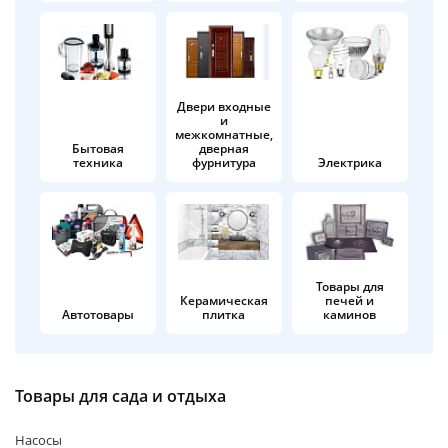
об оплате Плайтом
Двери входные
и
Остались вопросы?
25
межкомнатные,
8 800 302-02-51
Бытовая
дверная
техника
фурнитура
Электрика
plait.ru
раз в 2
недели
Товары для
Керамическая
печей и
Автотовары
плитка
каминов
Товары для сада и отдыха
Насосы