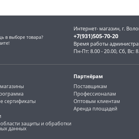
Интернет- магазин, г. Воло
+7(931)505-70-20
ь в выборе товара?
раз в 2 недели
шите!
Время работы администра
Пн-Пт: 8.00 - 20.00, Сб, Вс: 8
Партнёрам
 магазины
Поставщикам
программа
Профессионалам
е сертификаты
Оптовым клиентам
Аренда площадей
и
 области защиты и обработки
ных данных