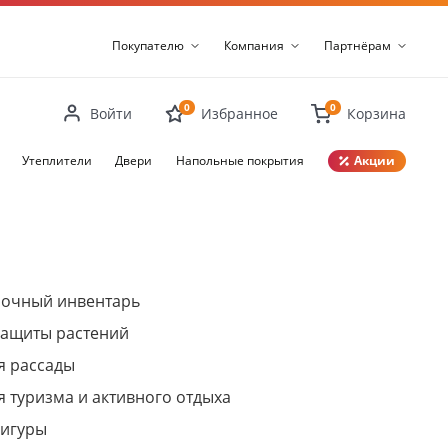
Покупателю
Компания
Партнёрам
0
0
Войти
Избранное
Корзина
Утеплители
Двери
Напольные покрытия
Акции
Закрыть
рочный инвентарь
защиты растений
я рассады
я туризма и активного отдыха
фигуры