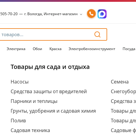
 505-70-20
—
г. Вологда, Интернет-магазин
 505-70-20
—
г. Вологда, Интернет-магазин
54-15-99
—
г. Вологда, Чернышевского, 147А
54-15-98
—
г. Вологда, Конева, 36
54-15-96
—
г. Вологда, Пошехонское ш., 18
Электрика
Обои
Краска
Электробензоинструмент
Посуда
Товары для сада и отдыха
Для клиентов всех банков
Насосы
Семена
Средства защиты от вредителей
Снегоубо
Разбейте
оплату
Парники и теплицы
Средства 
на части
без переплат
Грунты, удобрения и садовая химия
Товары дл
Полив
Товары дл
Садовая техника
Садовые 
График платежей