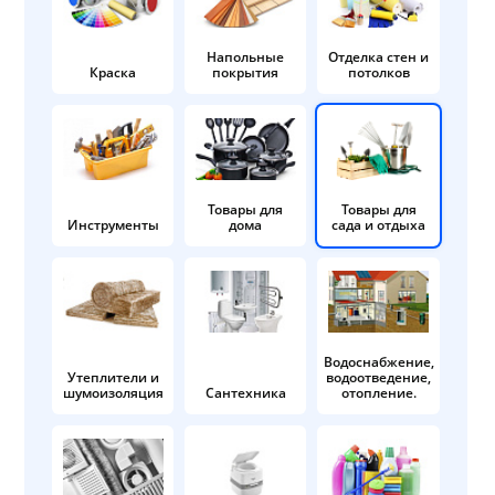
Напольные
Отделка стен и
Краска
покрытия
потолков
Товары для
Товары для
Инструменты
дома
сада и отдыха
Водоснабжение,
Утеплители и
водоотведение,
шумоизоляция
Сантехника
отопление.