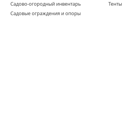
Садово-огородный инвентарь
Тенты
Садовые ограждения и опоры
Сегодня
25
%
Добавляйте товары
в корзину
Оплачивайте сегодня только
25
% картой любого банка
Получайте товар
выбранный способом
Оставшиеся
75
% будут
списываться