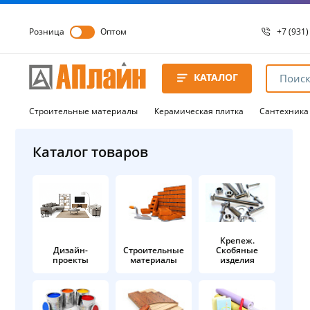
Розница
Оптом
+7 (931)
+7 (931)
8 8172 
КАТАЛОГ
8 8172 
8 8172 
Строительные материалы
Керамическая плитка
Сантехника
Каталог товаров
Крепеж.
Дизайн-
Строительные
Скобяные
проекты
материалы
изделия