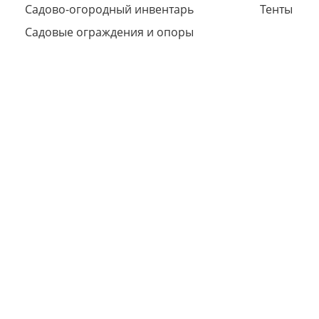
Садово-огородный инвентарь
Тенты
Садовые ограждения и опоры
Сегодня
25
%
Добавляйте товары
в корзину
Оплачивайте сегодня только
25
% картой любого банка
Получайте товар
выбранный способом
Оставшиеся
75
% будут
списываться