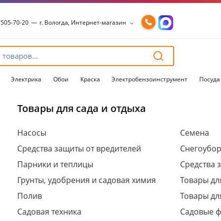
 505-70-20
—
г. Вологда, Интернет-магазин
 505-70-20
—
г. Вологда, Интернет-магазин
54-15-99
—
г. Вологда, Чернышевского, 147А
54-15-98
—
г. Вологда, Конева, 36
54-15-96
—
г. Вологда, Пошехонское ш., 18
Электрика
Обои
Краска
Электробензоинструмент
Посуда
Товары для сада и отдыха
Для клиентов всех банков
Насосы
Семена
Средства защиты от вредителей
Снегоубо
Разбейте
оплату
Парники и теплицы
Средства 
на части
без переплат
Грунты, удобрения и садовая химия
Товары дл
Полив
Товары дл
Садовая техника
Садовые 
График платежей