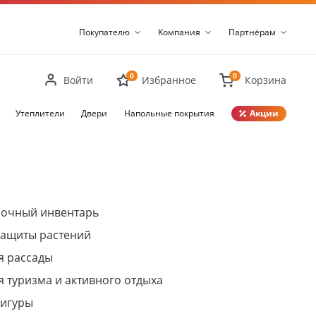
Покупателю
Компания
Партнёрам
0
0
Войти
Избранное
Корзина
Утеплители
Двери
Напольные покрытия
Акции
Закрыть
рочный инвентарь
защиты растений
я рассады
я туризма и активного отдыха
фигуры