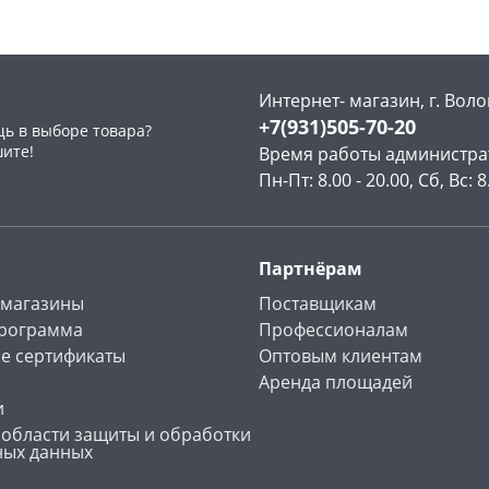
Интернет- магазин, г. Воло
+7(931)505-70-20
ь в выборе товара?
раз в 2 недели
шите!
Время работы администра
Пн-Пт: 8.00 - 20.00, Сб, Вс: 8
Партнёрам
 магазины
Поставщикам
программа
Профессионалам
е сертификаты
Оптовым клиентам
Аренда площадей
и
 области защиты и обработки
ных данных