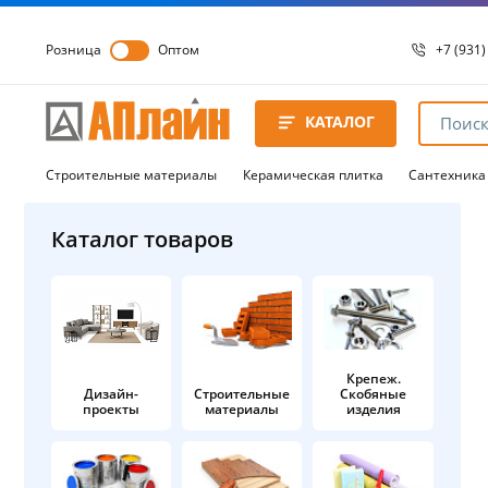
Розница
Оптом
+7 (931)
+7 (931)
8 8172 
КАТАЛОГ
8 8172 
8 8172 
Строительные материалы
Керамическая плитка
Сантехника
Каталог товаров
Крепеж.
Дизайн-
Строительные
Скобяные
проекты
материалы
изделия