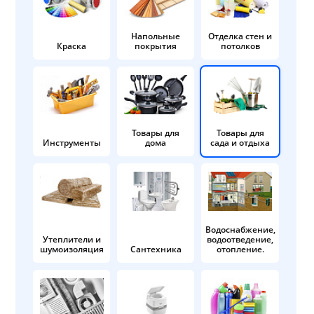
Напольные
Отделка стен и
Краска
покрытия
потолков
Товары для
Товары для
Инструменты
дома
сада и отдыха
Водоснабжение,
Утеплители и
водоотведение,
шумоизоляция
Сантехника
отопление.