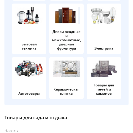
об оплате Плайтом
Двери входные
и
Остались вопросы?
25
межкомнатные,
8 800 302-02-51
Бытовая
дверная
техника
фурнитура
Электрика
plait.ru
раз в 2
недели
Товары для
Керамическая
печей и
Автотовары
плитка
каминов
Товары для сада и отдыха
Насосы