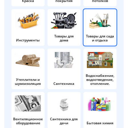
Краска
покрытия
потолков
Добавляйте товары
в корзину
Оплачивайте сегодня только
Товары для
Товары для сада
Инструменты
дома
и отдыха
25
% картой любого банка
Получайте товар
выбранный способом
Водоснабжение,
Утеплители и
водоотведение,
шумоизоляция
Сантехника
отопление.
Оставшиеся
75
% будут
списываться
с вашей карты
по
25
%
каждые 2 недели
Вентиляционное
Сантехника для
оборудование
дачи
Бытовая химия
Подробнее