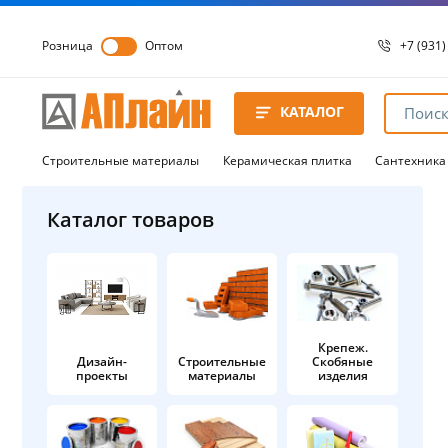
Розница
Оптом
+7 (931)
+7 (931)
8 8172 
КАТАЛОГ
8 8172 
8 8172 
Строительные материалы
Керамическая плитка
Сантехника
Каталог товаров
Крепеж.
Дизайн-
Строительные
Скобяные
проекты
материалы
изделия