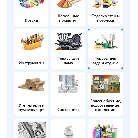
Напольные
Отделка стен и
Краска
покрытия
потолков
Товары для
Товары для
Инструменты
дома
сада и отдыха
Водоснабжение,
Утеплители и
водоотведение,
шумоизоляция
Сантехника
отопление.