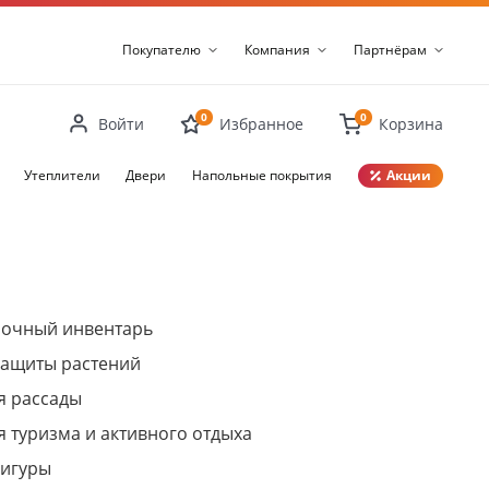
Покупателю
Компания
Партнёрам
0
0
Войти
Избранное
Корзина
Утеплители
Двери
Напольные покрытия
Акции
Закрыть
рочный инвентарь
защиты растений
я рассады
я туризма и активного отдыха
фигуры