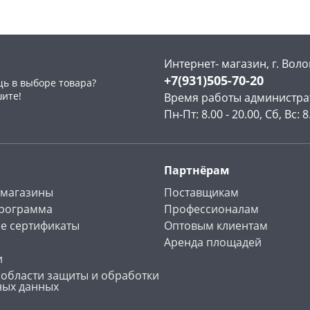
Интернет- магазин, г. Воло
+7(931)505-70-20
ь в выборе товара?
раз в 2 недели
шите!
Время работы администра
Пн-Пт: 8.00 - 20.00, Сб, Вс: 8
Партнёрам
 магазины
Поставщикам
программа
Профессионалам
е сертификаты
Оптовым клиентам
Аренда площадей
и
 области защиты и обработки
ных данных