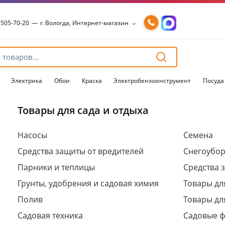
 505-70-20
—
г. Вологда, Интернет-магазин
 505-70-20
—
г. Вологда, Интернет-магазин
54-15-99
—
г. Вологда, Чернышевского, 147А
54-15-98
—
г. Вологда, Конева, 36
54-15-96
—
г. Вологда, Пошехонское ш., 18
Электрика
Обои
Краска
Электробензоинструмент
Посуда
Товары для сада и отдыха
Для клиентов всех банков
Насосы
Семена
Средства защиты от вредителей
Снегоубо
Разбейте
оплату
Парники и теплицы
Средства 
на части
без переплат
Грунты, удобрения и садовая химия
Товары дл
Полив
Товары дл
Садовая техника
Садовые 
График платежей