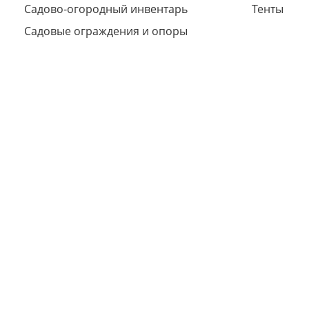
Садово-огородный инвентарь
Тенты
Садовые ограждения и опоры
Сегодня
25
%
Добавляйте товары
в корзину
Оплачивайте сегодня только
25
% картой любого банка
Получайте товар
выбранный способом
Оставшиеся
75
% будут
списываться