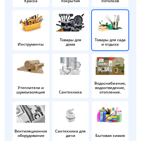
Краска
покрытия
потолков
Добавляйте товары
в корзину
Оплачивайте сегодня только
Товары для
Товары для сада
Инструменты
дома
и отдыха
25
% картой любого банка
Получайте товар
выбранный способом
Водоснабжение,
Утеплители и
водоотведение,
шумоизоляция
Сантехника
отопление.
Оставшиеся
75
% будут
списываться
с вашей карты
по
25
%
каждые 2 недели
Вентиляционное
Сантехника для
оборудование
дачи
Бытовая химия
Подробнее