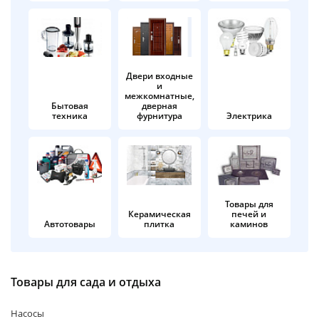
об оплате Плайтом
Двери входные
и
Остались вопросы?
25
межкомнатные,
8 800 302-02-51
Бытовая
дверная
техника
фурнитура
Электрика
plait.ru
раз в 2
недели
Товары для
Керамическая
печей и
Автотовары
плитка
каминов
Товары для сада и отдыха
Насосы