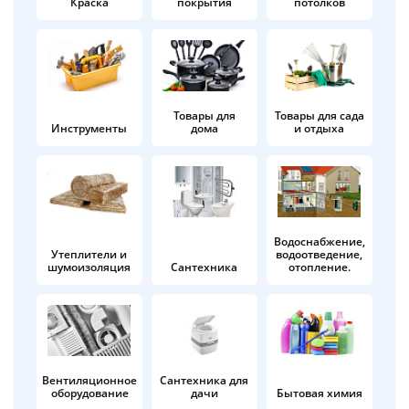
Краска
покрытия
потолков
Добавляйте товары
в корзину
Оплачивайте сегодня только
Товары для
Товары для сада
Инструменты
дома
и отдыха
25
% картой любого банка
Получайте товар
выбранный способом
Водоснабжение,
Утеплители и
водоотведение,
шумоизоляция
Сантехника
отопление.
Оставшиеся
75
% будут
списываться
с вашей карты
по
25
%
каждые 2 недели
Вентиляционное
Сантехника для
оборудование
дачи
Бытовая химия
Подробнее