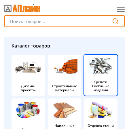
Для клиентов всех банков
Разбейте
Каталог товаров
оплату
на части
без переплат
Крепеж.
Дизайн-
Строительные
Скобяные
График платежей
проекты
материалы
изделия
Сегодня
25
%
Напольные
Отделка стен и