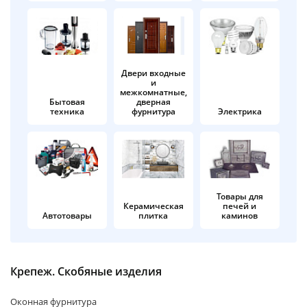
об оплате Плайтом
Двери входные
и
Остались вопросы?
25
межкомнатные,
8 800 302-02-51
Бытовая
дверная
техника
фурнитура
Электрика
plait.ru
раз в 2
недели
Товары для
Керамическая
печей и
Автотовары
плитка
каминов
Крепеж. Скобяные изделия
Оконная фурнитура