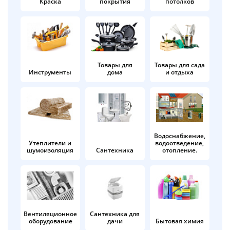
Краска
покрытия
потолков
Добавляйте товары
в корзину
Оплачивайте сегодня только
Товары для
Товары для сада
Инструменты
дома
и отдыха
25
% картой любого банка
Получайте товар
выбранный способом
Водоснабжение,
Утеплители и
водоотведение,
шумоизоляция
Сантехника
отопление.
Оставшиеся
75
% будут
списываться
с вашей карты
по
25
%
каждые 2 недели
Вентиляционное
Сантехника для
оборудование
дачи
Бытовая химия
Подробнее