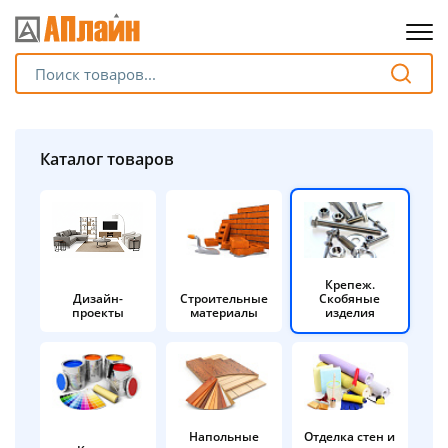
Для клиентов всех банков
Разбейте
Каталог товаров
оплату
на части
без переплат
Крепеж.
Дизайн-
Строительные
Скобяные
График платежей
проекты
материалы
изделия
Сегодня
25
%
Напольные
Отделка стен и