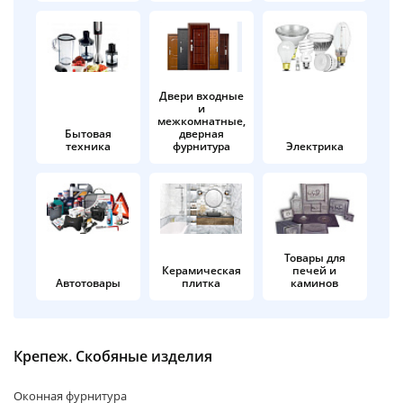
об оплате Плайтом
Двери входные
и
Остались вопросы?
25
межкомнатные,
8 800 302-02-51
Бытовая
дверная
техника
фурнитура
Электрика
plait.ru
раз в 2
недели
Товары для
Керамическая
печей и
Автотовары
плитка
каминов
Крепеж. Скобяные изделия
Оконная фурнитура