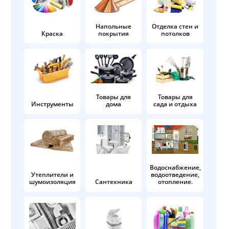
Напольные
Отделка стен и
Краска
покрытия
потолков
Товары для
Товары для
Инструменты
дома
сада и отдыха
Водоснабжение,
Утеплители и
водоотведение,
шумоизоляция
Сантехника
отопление.