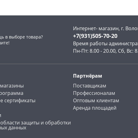
Интернет- магазин, г. Воло
+7(931)505-70-20
ь в выборе товара?
раз в 2 недели
шите!
Время работы администра
Пн-Пт: 8.00 - 20.00, Сб, Вс: 8
Партнёрам
 магазины
Поставщикам
программа
Профессионалам
е сертификаты
Оптовым клиентам
Аренда площадей
и
 области защиты и обработки
ных данных