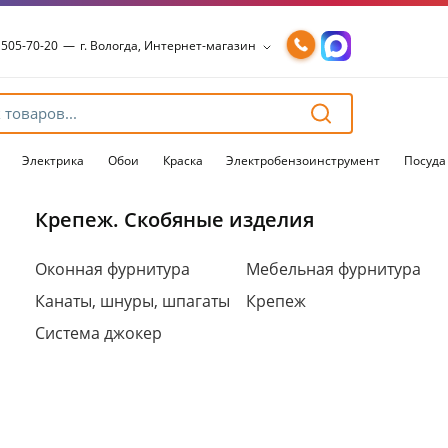
 505-70-20
—
г. Вологда, Интернет-магазин
 505-70-20
—
г. Вологда, Интернет-магазин
54-15-99
—
г. Вологда, Чернышевского, 147А
54-15-98
—
г. Вологда, Конева, 36
54-15-96
—
г. Вологда, Пошехонское ш., 18
Электрика
Обои
Краска
Электробензоинструмент
Посуда
Крепеж. Скобяные изделия
Для клиентов всех банков
Оконная фурнитура
Мебельная фурнитура
Канаты, шнуры, шпагаты
Крепеж
Разбейте
оплату
Система джокер
на части
без переплат
График платежей