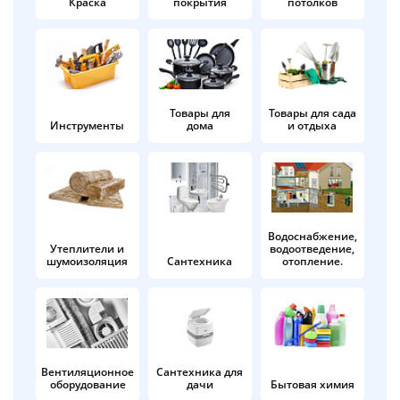
Краска
покрытия
потолков
Добавляйте товары
в корзину
Оплачивайте сегодня только
Товары для
Товары для сада
Инструменты
дома
и отдыха
25
% картой любого банка
Получайте товар
выбранный способом
Водоснабжение,
Утеплители и
водоотведение,
шумоизоляция
Сантехника
отопление.
Оставшиеся
75
% будут
списываться
с вашей карты
по
25
%
каждые 2 недели
Вентиляционное
Сантехника для
оборудование
дачи
Бытовая химия
Подробнее