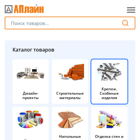
Для клиентов всех банков
Разбейте
Каталог товаров
оплату
на части
без переплат
Крепеж.
Дизайн-
Строительные
Скобяные
График платежей
проекты
материалы
изделия
Сегодня
25
%
Напольные
Отделка стен и