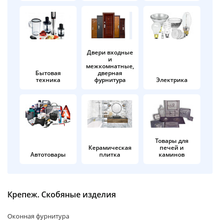
об оплате Плайтом
Двери входные
и
Остались вопросы?
25
межкомнатные,
8 800 302-02-51
Бытовая
дверная
техника
фурнитура
Электрика
plait.ru
раз в 2
недели
Товары для
Керамическая
печей и
Автотовары
плитка
каминов
Крепеж. Скобяные изделия
Оконная фурнитура