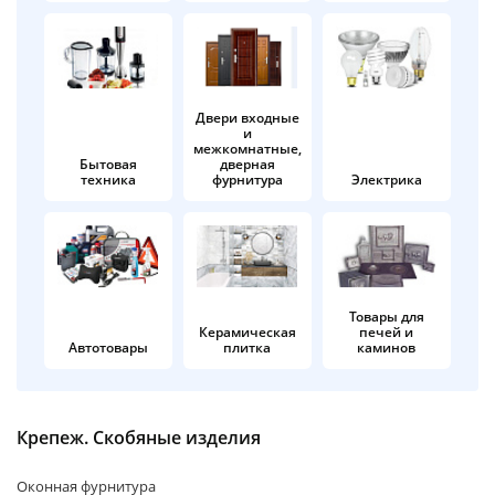
об оплате Плайтом
Двери входные
и
Остались вопросы?
25
межкомнатные,
8 800 302-02-51
Бытовая
дверная
техника
фурнитура
Электрика
plait.ru
раз в 2
недели
Товары для
Керамическая
печей и
Автотовары
плитка
каминов
Крепеж. Скобяные изделия
Оконная фурнитура