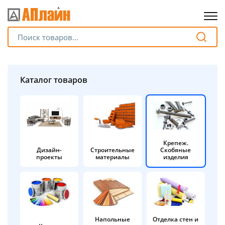
Для клиентов всех банков
Разбейте
Каталог товаров
оплату
на части
без переплат
Крепеж.
Дизайн-
Строительные
Скобяные
График платежей
проекты
материалы
изделия
Сегодня
25
%
Напольные
Отделка стен и