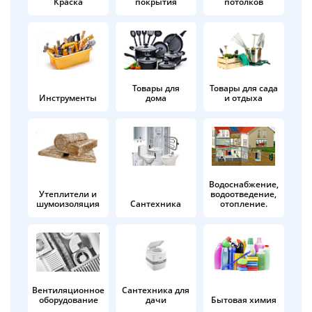
Краска
покрытия
потолков
Добавляйте товары
в корзину
Оплачивайте сегодня только
Товары для
Товары для сада
Инструменты
дома
и отдыха
25
% картой любого банка
Получайте товар
выбранный способом
Водоснабжение,
Утеплители и
водоотведение,
шумоизоляция
Сантехника
отопление.
Оставшиеся
75
% будут
списываться
с вашей карты
по
25
%
каждые 2 недели
Вентиляционное
Сантехника для
оборудование
дачи
Бытовая химия
Подробнее