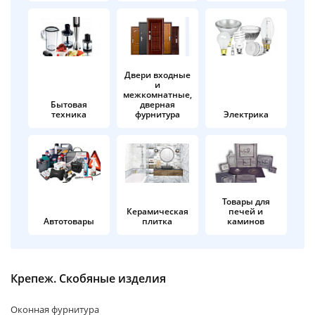
об оплате Плайтом
Двери входные
и
Остались вопросы?
25
межкомнатные,
8 800 302-02-51
Бытовая
дверная
техника
фурнитура
Электрика
plait.ru
раз в 2
недели
Товары для
Керамическая
печей и
Автотовары
плитка
каминов
Крепеж. Скобяные изделия
Оконная фурнитура