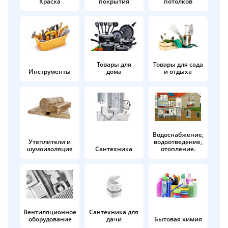
Краска
покрытия
потолков
Добавляйте товары
в корзину
Оплачивайте сегодня только
Товары для
Товары для сада
Инструменты
дома
и отдыха
25
% картой любого банка
Получайте товар
выбранный способом
Водоснабжение,
Утеплители и
водоотведение,
шумоизоляция
Сантехника
отопление.
Оставшиеся
75
% будут
списываться
с вашей карты
по
25
%
каждые 2 недели
Вентиляционное
Сантехника для
оборудование
дачи
Бытовая химия
Подробнее