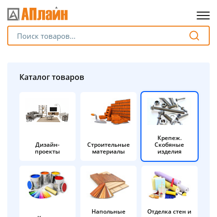
Для клиентов всех банков
Разбейте
Каталог товаров
оплату
на части
без переплат
Крепеж.
Дизайн-
Строительные
Скобяные
График платежей
проекты
материалы
изделия
Сегодня
25
%
Напольные
Отделка стен и