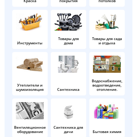
Краска
покрытия
потолков
Добавляйте товары
в корзину
Оплачивайте сегодня только
Товары для
Товары для сада
Инструменты
дома
и отдыха
25
% картой любого банка
Получайте товар
выбранный способом
Водоснабжение,
Утеплители и
водоотведение,
шумоизоляция
Сантехника
отопление.
Оставшиеся
75
% будут
списываться
с вашей карты
по
25
%
каждые 2 недели
Вентиляционное
Сантехника для
оборудование
дачи
Бытовая химия
Подробнее