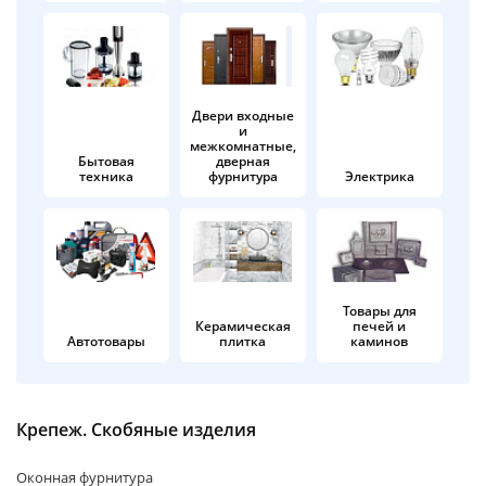
об оплате Плайтом
Двери входные
и
Остались вопросы?
25
межкомнатные,
8 800 302-02-51
Бытовая
дверная
техника
фурнитура
Электрика
plait.ru
раз в 2
недели
Товары для
Керамическая
печей и
Автотовары
плитка
каминов
Крепеж. Скобяные изделия
Оконная фурнитура