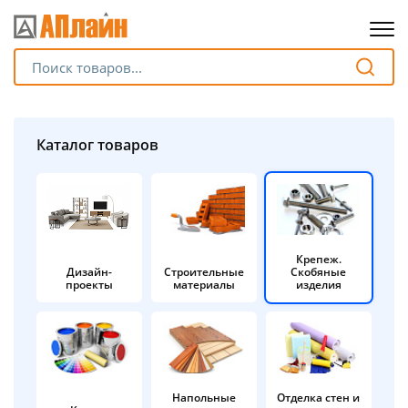
Для клиентов всех банков
Разбейте
Каталог товаров
оплату
на части
без переплат
Крепеж.
Дизайн-
Строительные
Скобяные
График платежей
проекты
материалы
изделия
Сегодня
25
%
Напольные
Отделка стен и