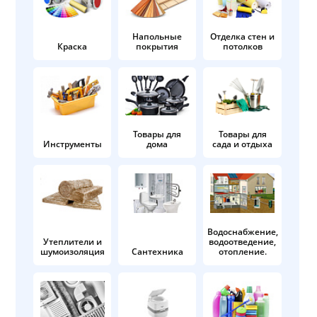
Напольные
Отделка стен и
Краска
покрытия
потолков
Товары для
Товары для
Инструменты
дома
сада и отдыха
Водоснабжение,
Утеплители и
водоотведение,
шумоизоляция
Сантехника
отопление.