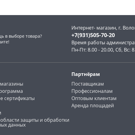
Интернет- магазин, г. Воло
+7(931)505-70-20
ь в выборе товара?
раз в 2 недели
шите!
Время работы администра
Пн-Пт: 8.00 - 20.00, Сб, Вс: 8
Партнёрам
 магазины
Поставщикам
программа
Профессионалам
е сертификаты
Оптовым клиентам
Аренда площадей
и
 области защиты и обработки
ных данных