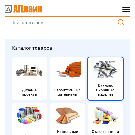
Для клиентов всех банков
Разбейте
Каталог товаров
оплату
на части
без переплат
Крепеж.
Дизайн-
Строительные
Скобяные
График платежей
проекты
материалы
изделия
Сегодня
25
%
Напольные
Отделка стен и