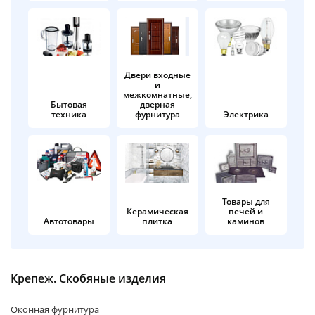
об оплате Плайтом
Двери входные
и
Остались вопросы?
25
межкомнатные,
8 800 302-02-51
Бытовая
дверная
техника
фурнитура
Электрика
plait.ru
раз в 2
недели
Товары для
Керамическая
печей и
Автотовары
плитка
каминов
Крепеж. Скобяные изделия
Оконная фурнитура