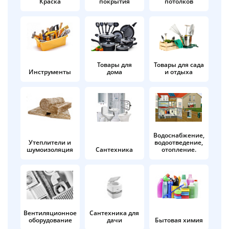
Краска
покрытия
потолков
Добавляйте товары
в корзину
Оплачивайте сегодня только
Товары для
Товары для сада
Инструменты
дома
и отдыха
25
% картой любого банка
Получайте товар
выбранный способом
Водоснабжение,
Утеплители и
водоотведение,
шумоизоляция
Сантехника
отопление.
Оставшиеся
75
% будут
списываться
с вашей карты
по
25
%
каждые 2 недели
Вентиляционное
Сантехника для
оборудование
дачи
Бытовая химия
Подробнее