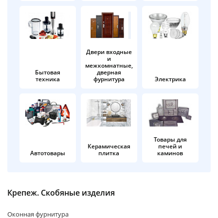
об оплате Плайтом
Двери входные
и
Остались вопросы?
25
межкомнатные,
8 800 302-02-51
Бытовая
дверная
техника
фурнитура
Электрика
plait.ru
раз в 2
недели
Товары для
Керамическая
печей и
Автотовары
плитка
каминов
Крепеж. Скобяные изделия
Оконная фурнитура