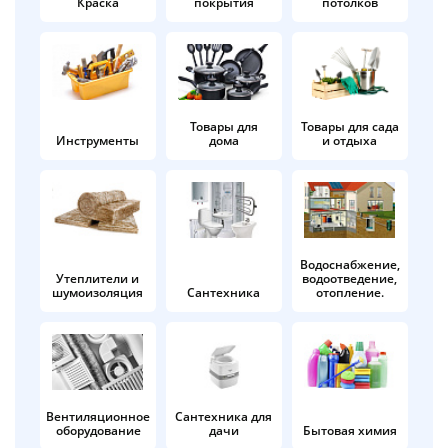
Краска
покрытия
потолков
Добавляйте товары
в корзину
Оплачивайте сегодня только
Товары для
Товары для сада
Инструменты
дома
и отдыха
25
% картой любого банка
Получайте товар
выбранный способом
Водоснабжение,
Утеплители и
водоотведение,
шумоизоляция
Сантехника
отопление.
Оставшиеся
75
% будут
списываться
с вашей карты
по
25
%
каждые 2 недели
Вентиляционное
Сантехника для
оборудование
дачи
Бытовая химия
Подробнее