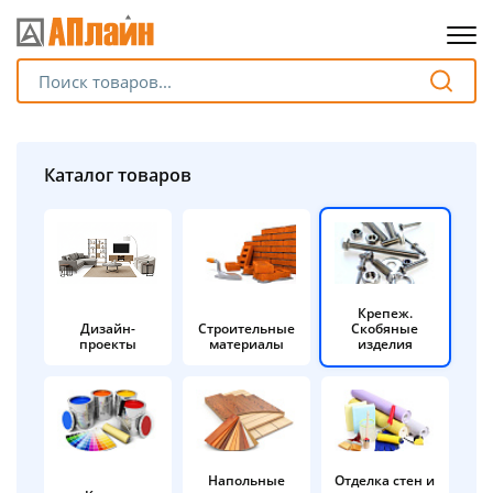
Для клиентов всех банков
Разбейте
Каталог товаров
оплату
на части
без переплат
Крепеж.
Дизайн-
Строительные
Скобяные
График платежей
проекты
материалы
изделия
Сегодня
25
%
Напольные
Отделка стен и