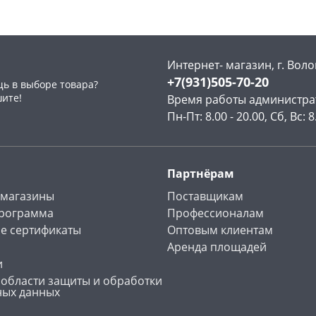
Интернет- магазин, г. Воло
+7(931)505-70-20
ь в выборе товара?
раз в 2 недели
шите!
Время работы администра
Пн-Пт: 8.00 - 20.00, Сб, Вс: 8
Партнёрам
 магазины
Поставщикам
программа
Профессионалам
е сертификаты
Оптовым клиентам
Аренда площадей
и
 области защиты и обработки
ных данных