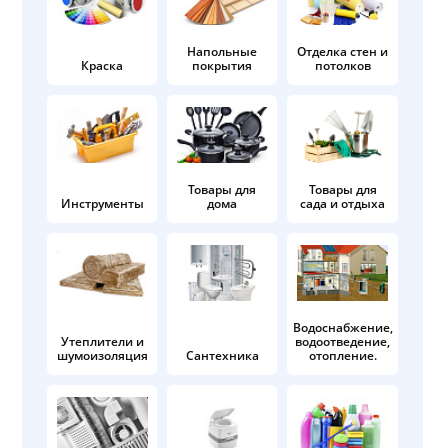
Напольные
Отделка стен и
Краска
покрытия
потолков
Товары для
Товары для
Инструменты
дома
сада и отдыха
Водоснабжение,
Утеплители и
водоотведение,
шумоизоляция
Сантехника
отопление.