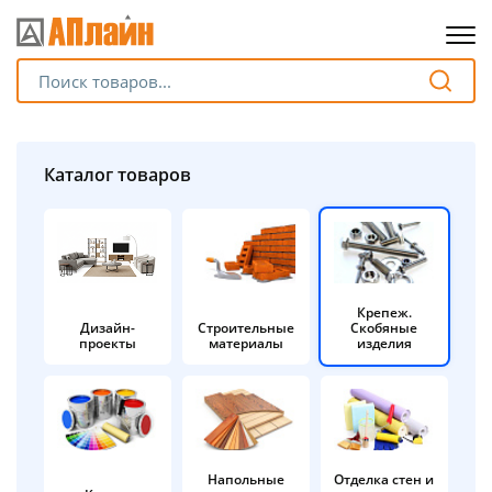
Для клиентов всех банков
Разбейте
Каталог товаров
оплату
на части
без переплат
Крепеж.
Дизайн-
Строительные
Скобяные
График платежей
проекты
материалы
изделия
Сегодня
25
%
Напольные
Отделка стен и