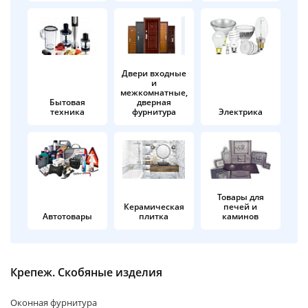
об оплате Плайтом
Двери входные
и
Остались вопросы?
25
межкомнатные,
8 800 302-02-51
Бытовая
дверная
техника
фурнитура
Электрика
plait.ru
раз в 2
недели
Товары для
Керамическая
печей и
Автотовары
плитка
каминов
Крепеж. Скобяные изделия
Оконная фурнитура