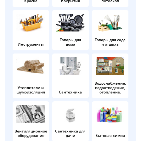
Краска
покрытия
потолков
Добавляйте товары
в корзину
Оплачивайте сегодня только
Товары для
Товары для сада
Инструменты
дома
и отдыха
25
% картой любого банка
Получайте товар
выбранный способом
Водоснабжение,
Утеплители и
водоотведение,
шумоизоляция
Сантехника
отопление.
Оставшиеся
75
% будут
списываться
с вашей карты
по
25
%
каждые 2 недели
Вентиляционное
Сантехника для
оборудование
дачи
Бытовая химия
Подробнее