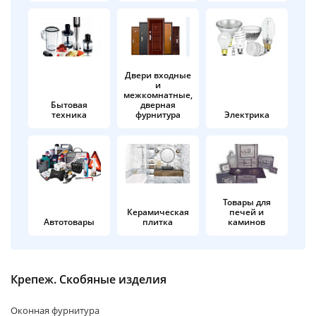
об оплате Плайтом
Двери входные
и
Остались вопросы?
25
межкомнатные,
8 800 302-02-51
Бытовая
дверная
техника
фурнитура
Электрика
plait.ru
раз в 2
недели
Товары для
Керамическая
печей и
Автотовары
плитка
каминов
Крепеж. Скобяные изделия
Оконная фурнитура