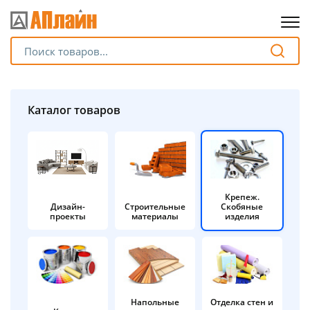
Для клиентов всех банков
Разбейте
Каталог товаров
оплату
на части
без переплат
Крепеж.
Дизайн-
Строительные
Скобяные
График платежей
проекты
материалы
изделия
Сегодня
25
%
Напольные
Отделка стен и