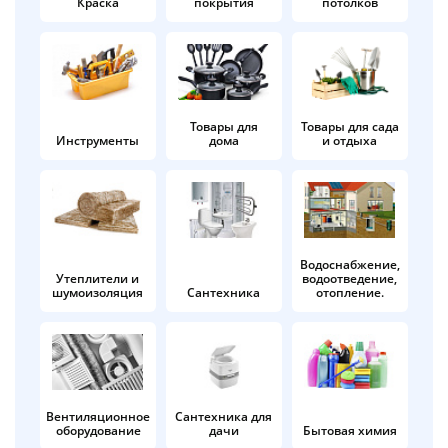
Краска
покрытия
потолков
Добавляйте товары
в корзину
Оплачивайте сегодня только
Товары для
Товары для сада
Инструменты
дома
и отдыха
25
% картой любого банка
Получайте товар
выбранный способом
Водоснабжение,
Утеплители и
водоотведение,
шумоизоляция
Сантехника
отопление.
Оставшиеся
75
% будут
списываться
с вашей карты
по
25
%
каждые 2 недели
Вентиляционное
Сантехника для
оборудование
дачи
Бытовая химия
Подробнее