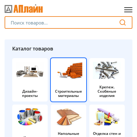
Для клиентов всех банков
Разбейте
Каталог товаров
оплату
на части
без переплат
Крепеж.
Дизайн-
Строительные
Скобяные
График платежей
проекты
материалы
изделия
Сегодня
25
%
Напольные
Отделка стен и