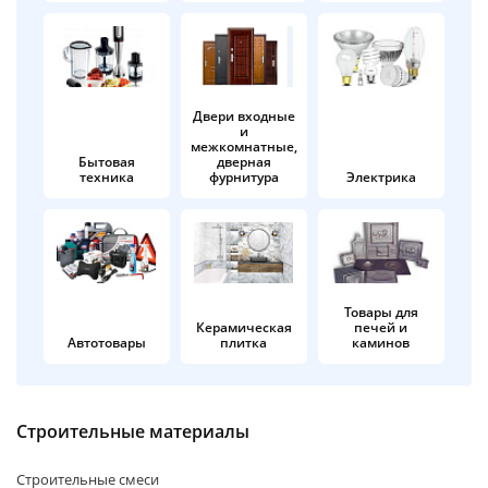
об оплате Плайтом
Двери входные
и
Остались вопросы?
25
межкомнатные,
8 800 302-02-51
Бытовая
дверная
техника
фурнитура
Электрика
plait.ru
раз в 2
недели
Товары для
Керамическая
печей и
Автотовары
плитка
каминов
Строительные материалы
Строительные смеси