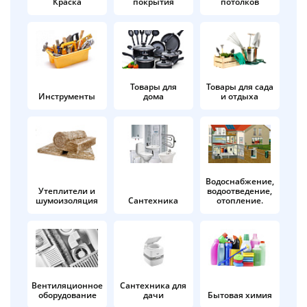
Краска
покрытия
потолков
Добавляйте товары
в корзину
Оплачивайте сегодня только
Товары для
Товары для сада
Инструменты
дома
и отдыха
25
% картой любого банка
Получайте товар
выбранный способом
Водоснабжение,
Утеплители и
водоотведение,
шумоизоляция
Сантехника
отопление.
Оставшиеся
75
% будут
списываться
с вашей карты
по
25
%
каждые 2 недели
Вентиляционное
Сантехника для
оборудование
дачи
Бытовая химия
Подробнее