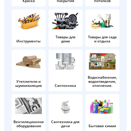
Краска
покрытия
потолков
Добавляйте товары
в корзину
Оплачивайте сегодня только
Товары для
Товары для сада
Инструменты
дома
и отдыха
25
% картой любого банка
Получайте товар
выбранный способом
Водоснабжение,
Утеплители и
водоотведение,
шумоизоляция
Сантехника
отопление.
Оставшиеся
75
% будут
списываться
с вашей карты
по
25
%
каждые 2 недели
Вентиляционное
Сантехника для
оборудование
дачи
Бытовая химия
Подробнее