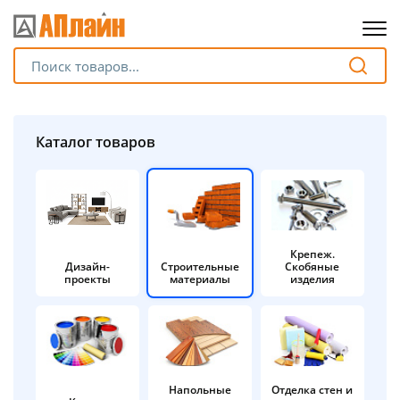
Для клиентов всех банков
Разбейте
Каталог товаров
оплату
на части
без переплат
Крепеж.
Дизайн-
Строительные
Скобяные
График платежей
проекты
материалы
изделия
Сегодня
25
%
Напольные
Отделка стен и