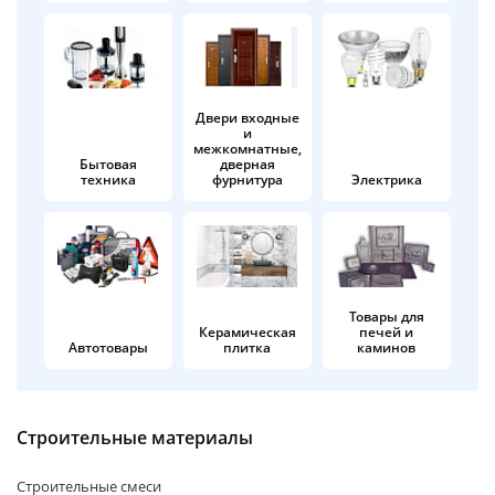
об оплате Плайтом
Двери входные
и
Остались вопросы?
25
межкомнатные,
8 800 302-02-51
Бытовая
дверная
техника
фурнитура
Электрика
plait.ru
раз в 2
недели
Товары для
Керамическая
печей и
Автотовары
плитка
каминов
Строительные материалы
Строительные смеси