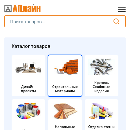
Для клиентов всех банков
Разбейте
Каталог товаров
оплату
на части
без переплат
Крепеж.
Дизайн-
Строительные
Скобяные
График платежей
проекты
материалы
изделия
Сегодня
25
%
Напольные
Отделка стен и