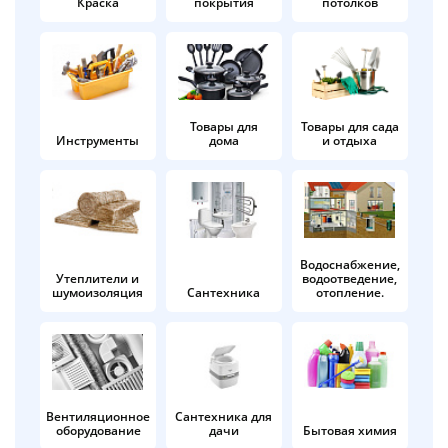
Краска
покрытия
потолков
Добавляйте товары
в корзину
Оплачивайте сегодня только
Товары для
Товары для сада
Инструменты
дома
и отдыха
25
% картой любого банка
Получайте товар
выбранный способом
Водоснабжение,
Утеплители и
водоотведение,
шумоизоляция
Сантехника
отопление.
Оставшиеся
75
% будут
списываться
с вашей карты
по
25
%
каждые 2 недели
Вентиляционное
Сантехника для
оборудование
дачи
Бытовая химия
Подробнее