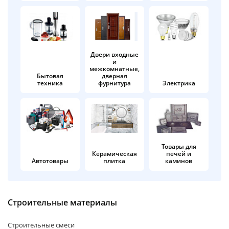
об оплате Плайтом
Двери входные
и
Остались вопросы?
25
межкомнатные,
8 800 302-02-51
Бытовая
дверная
техника
фурнитура
Электрика
plait.ru
раз в 2
недели
Товары для
Керамическая
печей и
Автотовары
плитка
каминов
Строительные материалы
Строительные смеси