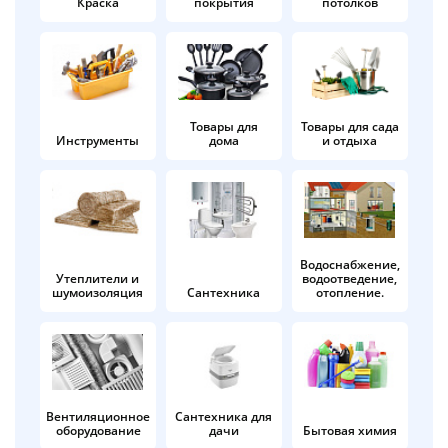
Краска
покрытия
потолков
Добавляйте товары
в корзину
Оплачивайте сегодня только
Товары для
Товары для сада
Инструменты
дома
и отдыха
25
% картой любого банка
Получайте товар
выбранный способом
Водоснабжение,
Утеплители и
водоотведение,
шумоизоляция
Сантехника
отопление.
Оставшиеся
75
% будут
списываться
с вашей карты
по
25
%
каждые 2 недели
Вентиляционное
Сантехника для
оборудование
дачи
Бытовая химия
Подробнее