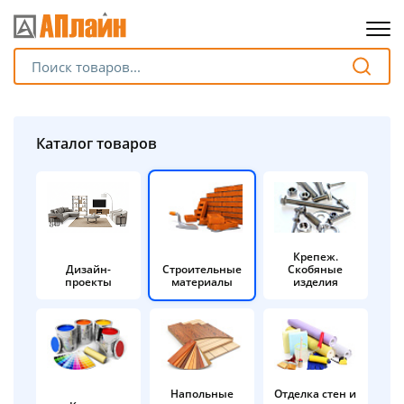
Для клиентов всех банков
Разбейте
Каталог товаров
оплату
на части
без переплат
Крепеж.
Дизайн-
Строительные
Скобяные
График платежей
проекты
материалы
изделия
Сегодня
25
%
Напольные
Отделка стен и