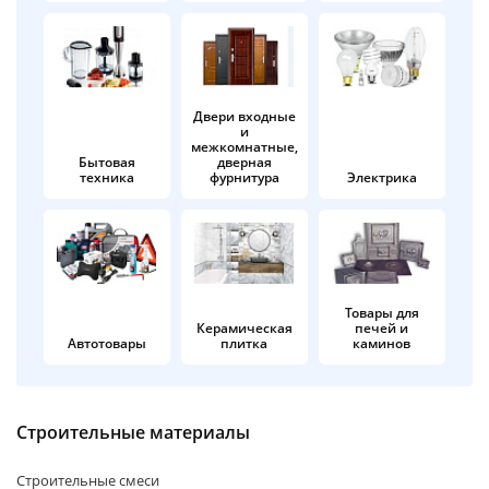
об оплате Плайтом
Двери входные
и
Остались вопросы?
25
межкомнатные,
8 800 302-02-51
Бытовая
дверная
техника
фурнитура
Электрика
plait.ru
раз в 2
недели
Товары для
Керамическая
печей и
Автотовары
плитка
каминов
Строительные материалы
Строительные смеси